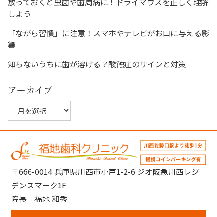
放っておくと虫歯や歯周病に！ドライマウスを正しく理解
ン
しよう
「ながら習慣」に注意！スマホやテレビがお口に与える影
響
知らないうちに歯が溶ける？酸蝕症のサインと対策
アーカイブ
ア
ー
カ
イ
ブ
〒666-0014 兵庫県川西市小戸1-2-6 ジオ阪急川西レジ
デンスマーク1F
院長 福地 和秀