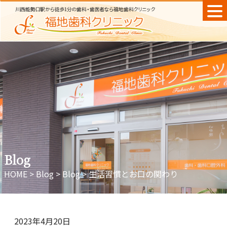
Skip
to
content
Blog
HOME
>
Blog
>
Blog
>
生活習慣とお口の関わり
2023年4月20日