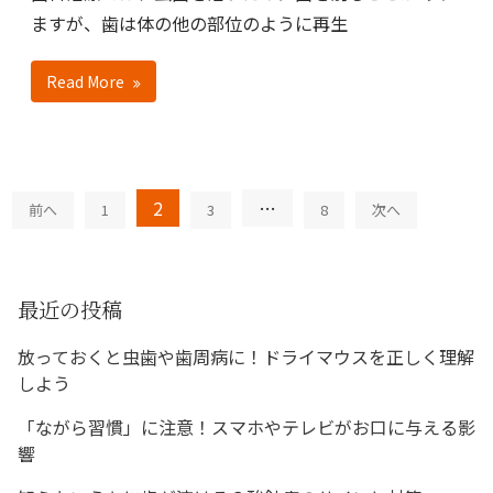
ますが、歯は体の他の部位のように再生
Read More
投
2
…
前へ
1
3
8
次へ
稿
の
ペ
最近の投稿
ー
ジ
放っておくと虫歯や歯周病に！ドライマウスを正しく理解
しよう
送
り
「ながら習慣」に注意！スマホやテレビがお口に与える影
響