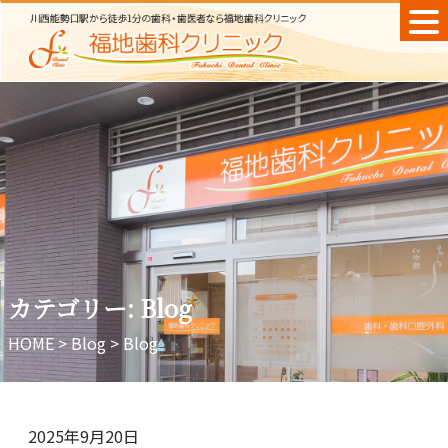
Skip
to
content
カテゴリー:
Blog
HOME
>
Blog
>
Blog
2025年9月20日