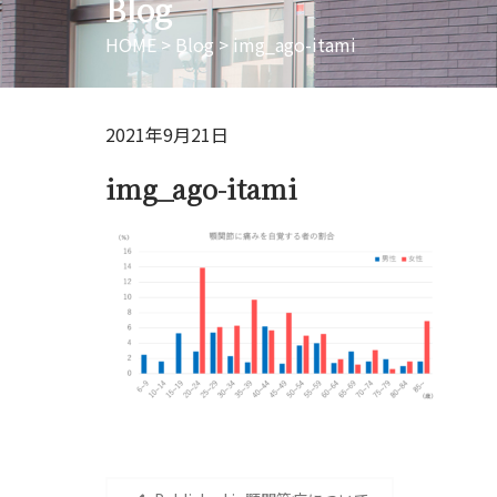
Blog
HOME
>
Blog
>
img_ago-itami
2021年9月21日
img_ago-itami