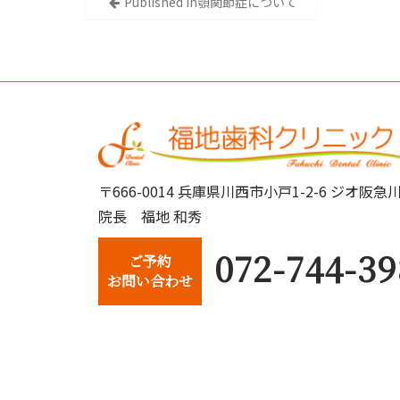
投
Published in
顎関節症について
稿
ナ
ビ
ゲ
ー
〒666-0014 兵庫県川西市小戸1-2-6 ジオ
シ
院長 福地 和秀
ョ
072-744-39
ご予約
ン
お問い合わせ