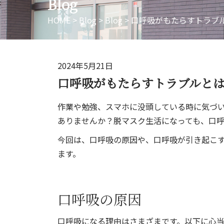
Blog
HOME
>
Blog
>
Blog
>
口呼吸がもたらすトラブ
2024年5月21日
口呼吸がもたらすトラブルと
作業や勉強、スマホに没頭している時に気づ
ありませんか？脱マスク生活になっても、口
今回は、口呼吸の原因や、口呼吸が引き起こ
ます。
口呼吸の原因
口呼吸になる理由はさまざまです。以下に心