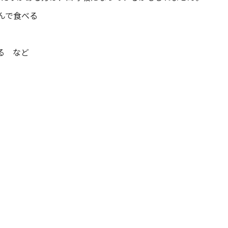
んで食べる
る など