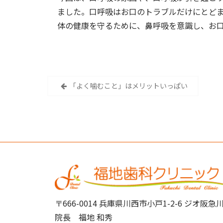
ました。口呼吸はお口のトラブルだけにとど
体の健康を守るために、鼻呼吸を意識し、お
投
「よく噛むこと」はメリットいっぱい
稿
ナ
ビ
ゲ
ー
シ
〒666-0014 兵庫県川西市小戸1-2-6 ジオ
ョ
院長 福地 和秀