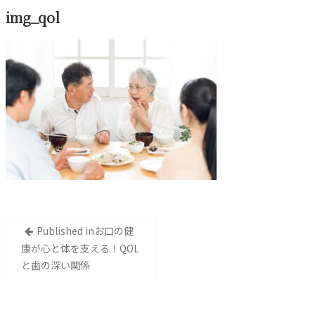
img_qol
投
Published in
お口の健
稿
康が心と体を支える！QOL
ナ
と歯の深い関係
ビ
ゲ