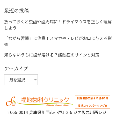
ー
シ
最近の投稿
ョ
放っておくと虫歯や歯周病に！ドライマウスを正しく理解
ン
しよう
「ながら習慣」に注意！スマホやテレビがお口に与える影
響
知らないうちに歯が溶ける？酸蝕症のサインと対策
アーカイブ
ア
ー
カ
イ
ブ
〒666-0014 兵庫県川西市小戸1-2-6 ジオ阪急川西レジ