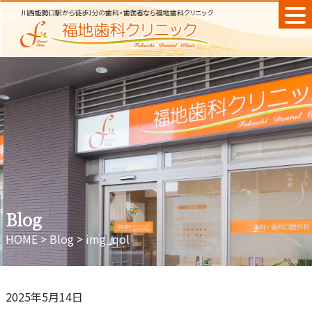
Skip
to
content
Blog
HOME
>
Blog
>
img_qol
2025年5月14日