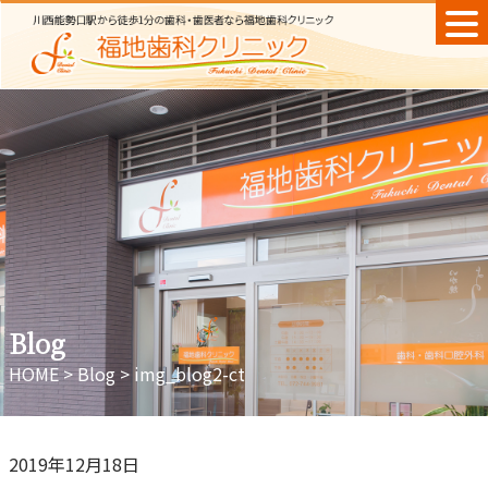
Skip
to
content
Blog
HOME
>
Blog
>
img_blog2-ct
2019年12月18日