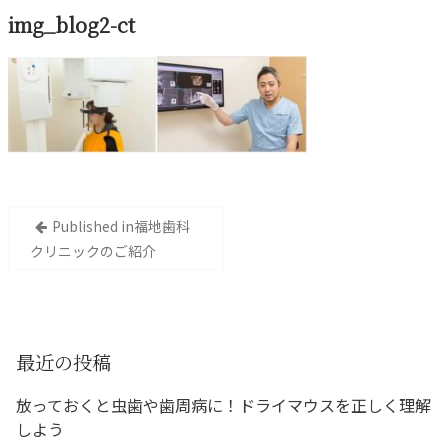
img_blog2-ct
投
Published in
福地⻭科
稿
クリニックのご紹介
ナ
ビ
ゲ
ー
最近の投稿
シ
放っておくと虫歯や歯周病に！ドライマウスを正しく理解
ョ
しよう
ン