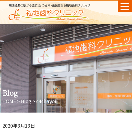
Skip
to
content
Blog
HOME
>
Blog
>
c4chiryou
2020年3月13日