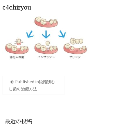
c4chiryou
投
Published in
段階別む
稿
し歯の治療方法
ナ
ビ
ゲ
ー
最近の投稿
シ