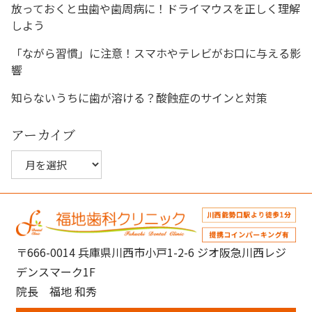
放っておくと虫歯や歯周病に！ドライマウスを正しく理解
ョ
しよう
ン
「ながら習慣」に注意！スマホやテレビがお口に与える影
響
知らないうちに歯が溶ける？酸蝕症のサインと対策
アーカイブ
ア
ー
カ
イ
ブ
〒666-0014 兵庫県川西市小戸1-2-6 ジオ阪急川西レジ
デンスマーク1F
院長 福地 和秀