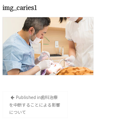
img_caries1
投
Published in
歯科治療
稿
を中断することによる影響
ナ
について
ビ
ゲ