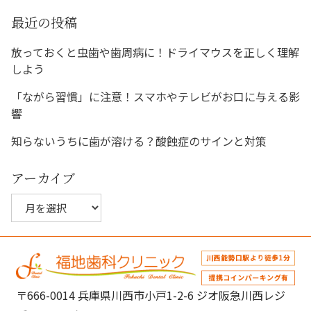
ー
シ
最近の投稿
ョ
放っておくと虫歯や歯周病に！ドライマウスを正しく理解
ン
しよう
「ながら習慣」に注意！スマホやテレビがお口に与える影
響
知らないうちに歯が溶ける？酸蝕症のサインと対策
アーカイブ
ア
ー
カ
イ
ブ
〒666-0014 兵庫県川西市小戸1-2-6 ジオ阪急川西レジ