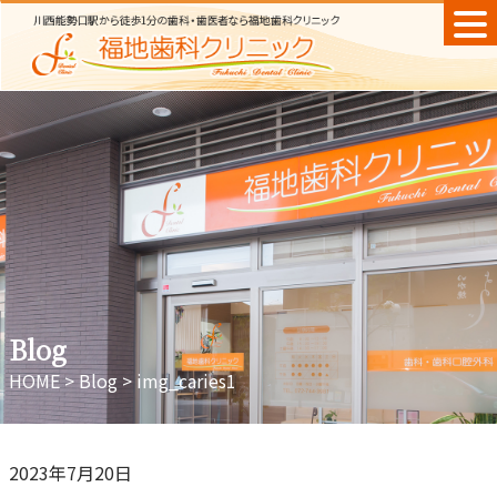
Skip
to
content
Blog
HOME
>
Blog
>
img_caries1
2023年7月20日