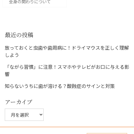
稿
全⾝の関わりについて
ナ
ビ
ゲ
ー
最近の投稿
シ
放っておくと虫歯や歯周病に！ドライマウスを正しく理解
ョ
しよう
ン
「ながら習慣」に注意！スマホやテレビがお口に与える影
響
知らないうちに歯が溶ける？酸蝕症のサインと対策
アーカイブ
ア
ー
カ
イ