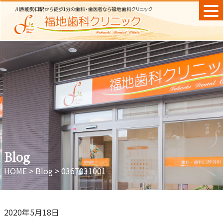
Skip
to
content
Blog
HOME
>
Blog
>
0367031001
2020年5月18日