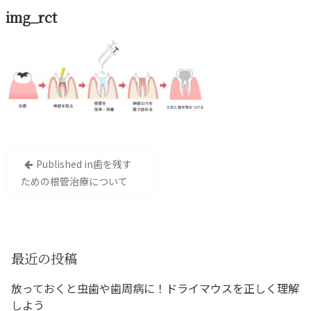
img_rct
投
Published in
歯を残す
稿
ための根管治療について
ナ
ビ
ゲ
ー
最近の投稿
シ
放っておくと虫歯や歯周病に！ドライマウスを正しく理解
ョ
しよう