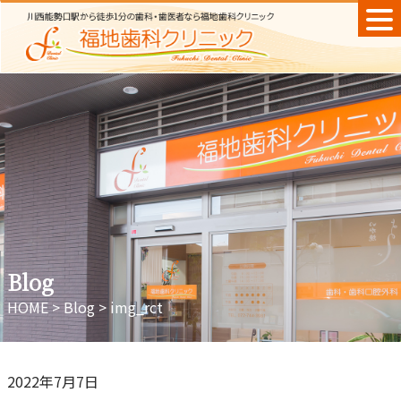
Skip
to
content
Blog
HOME
>
Blog
>
img_rct
2022年7月7日