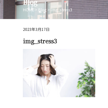
Blog
HOME
>
Blog
>
img_stress3
2023年3月17日
img_stress3