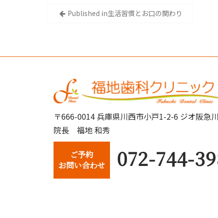
投
Published in
生活習慣とお口の関わり
稿
ナ
ビ
ゲ
ー
〒666-0014 兵庫県川西市小戸1-2-6 ジオ
シ
院長 福地 和秀
ョ
072-744-39
ご予約
ン
お問い合わせ